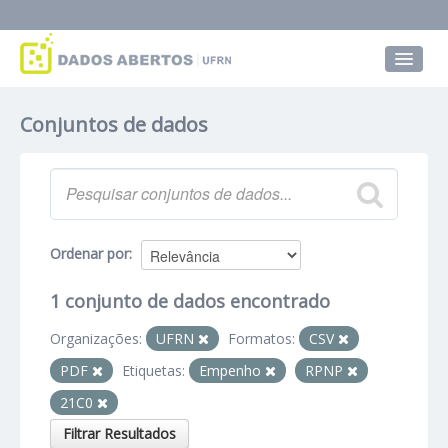
Conjuntos de dados
Conjuntos de dados
Grupos
Sobre
Ordenar por
1 conjunto de dados encontrado
Organizações:
UFRN
Formatos:
CSV
PDF
Etiquetas:
Empenho
RPNP
21C0
Filtrar Resultados