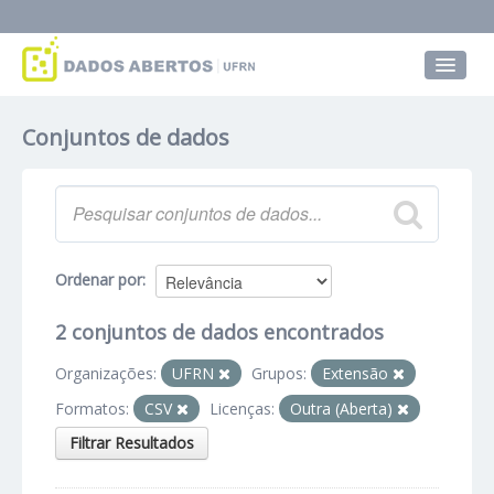
Conjuntos de dados
Conjuntos de dados
Grupos
Sobre
Ordenar por
2 conjuntos de dados encontrados
Organizações:
UFRN
Grupos:
Extensão
Formatos:
CSV
Licenças:
Outra (Aberta)
Filtrar Resultados