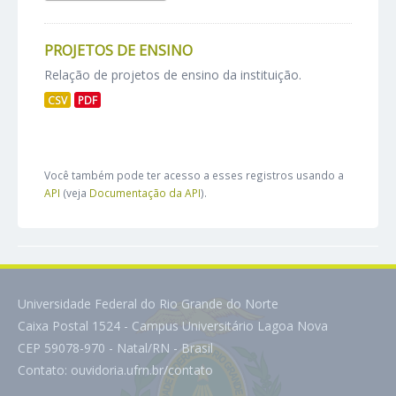
PROJETOS DE ENSINO
Relação de projetos de ensino da instituição.
CSV
PDF
Você também pode ter acesso a esses registros usando a
API
(veja
Documentação da API
).
Universidade Federal do Rio Grande do Norte
Caixa Postal 1524 - Campus Universitário Lagoa Nova
CEP 59078-970 - Natal/RN - Brasil
Contato:
ouvidoria.ufrn.br/contato