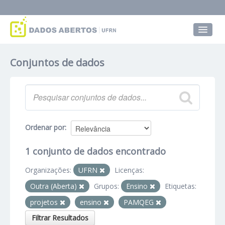
Conjuntos de dados
Conjuntos de dados
Grupos
Sobre
Ordenar por
1 conjunto de dados encontrado
Organizações:
UFRN
Licenças:
Outra (Aberta)
Grupos:
Ensino
Etiquetas:
projetos
ensino
PAMQEG
Filtrar Resultados