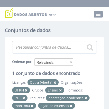
Conjuntos de dados
Conjuntos de dados
Grupos
Sobre
Ordenar por
1 conjunto de dados encontrado
Licenças:
Outra (Aberta)
Organizações:
UFRN
Grupos:
Ensino
Formatos:
PDF
Etiquetas:
orientação acadêmica
monitoria
ação de extensão