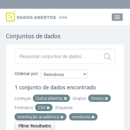
Conjuntos de dados
Conjuntos de dados
Grupos
Sobre
Ordenar por
1 conjunto de dados encontrado
Licenças:
Outra (Aberta)
Grupos:
Ensino
Formatos:
CSV
Etiquetas:
orientação acadêmica
monitoria
Filtrar Resultados