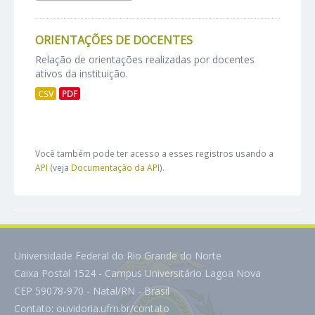
ORIENTAÇÕES DE DOCENTES
Relação de orientações realizadas por docentes
ativos da instituição.
CSV
PDF
Você também pode ter acesso a esses registros usando a
API
(veja
Documentação da API
).
Universidade Federal do Rio Grande do Norte
Caixa Postal 1524 - Campus Universitário Lagoa Nova
CEP 59078-970 - Natal/RN - Brasil
Contato:
ouvidoria.ufrn.br/contato