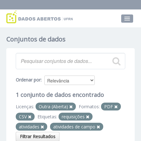
Conjuntos de dados
Conjuntos de dados
Grupos
Sobre
Ordenar por
1 conjunto de dados encontrado
Licenças:
Outra (Aberta)
Formatos:
PDF
CSV
Etiquetas:
requisições
atividades
atividades de campo
Filtrar Resultados