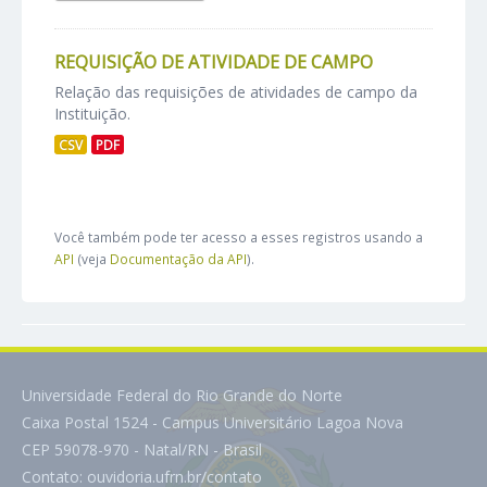
REQUISIÇÃO DE ATIVIDADE DE CAMPO
Relação das requisições de atividades de campo da
Instituição.
CSV
PDF
Você também pode ter acesso a esses registros usando a
API
(veja
Documentação da API
).
Universidade Federal do Rio Grande do Norte
Caixa Postal 1524 - Campus Universitário Lagoa Nova
CEP 59078-970 - Natal/RN - Brasil
Contato:
ouvidoria.ufrn.br/contato