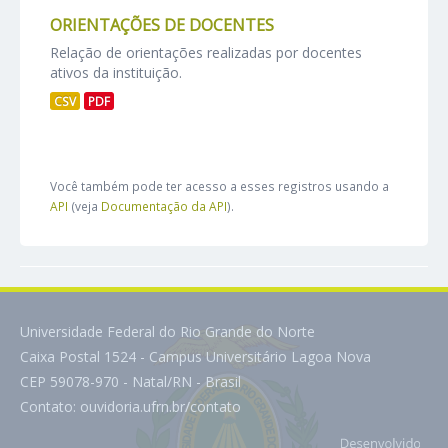
ORIENTAÇÕES DE DOCENTES
Relação de orientações realizadas por docentes
ativos da instituição.
CSV
PDF
Você também pode ter acesso a esses registros usando a
API
(veja
Documentação da API
).
Universidade Federal do Rio Grande do Norte
Caixa Postal 1524 - Campus Universitário Lagoa Nova
CEP 59078-970 - Natal/RN - Brasil
Contato:
ouvidoria.ufrn.br/contato