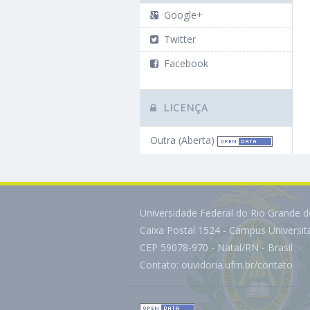
Google+
Twitter
Facebook
LICENÇA
Outra (Aberta)
Universidade Federal do Rio Grande 
Caixa Postal 1524 - Campus Universi
CEP 59078-970 - Natal/RN - Brasil
Contato:
ouvidoria.ufrn.br/contato