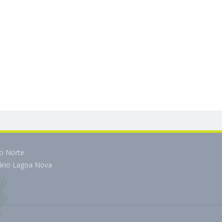
do Norte
tário Lagoa Nova